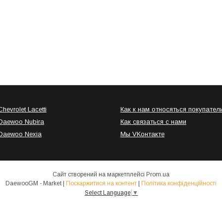
hevrolet Lacetti
Как к нам относяться покупател
Daewoo Nubira
Как связаться с нами
Daewoo Nexia
Мы VKонтакте
Сайт створений на маркетплейсі
Prom.ua
DaewooGM - Market |
Поскаржитися на контент
|
Політика конфіденційності
Select Language
▼