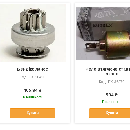
Бендікс ланос
Реле втягуюче стар
ланос
EX-18418
EX-36270
405,84 ₴
534 ₴
В наявності
В наявності
Купити
Купити