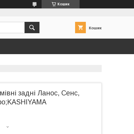
Кошик
Кошик
мівні задні Ланос, Сенс,
еро;KASHIYAMA