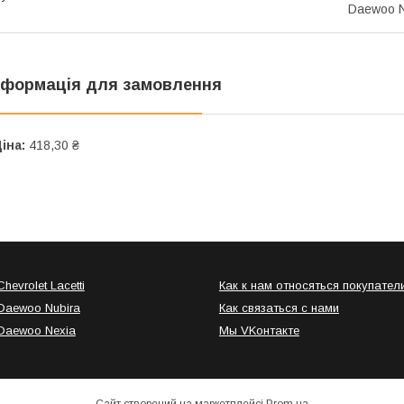
Daewoo N
нформація для замовлення
іна:
418,30 ₴
hevrolet Lacetti
Как к нам относяться покупател
Daewoo Nubira
Как связаться с нами
Daewoo Nexia
Мы VKонтакте
Сайт створений на маркетплейсі
Prom.ua