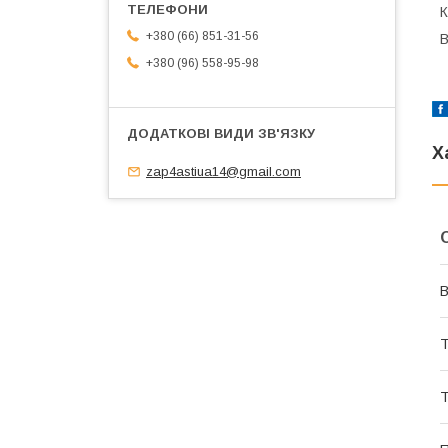
К
+380 (66) 851-31-56
В
+380 (96) 558-95-98
Х
zap4astiua14@gmail.com
В
Т
Т