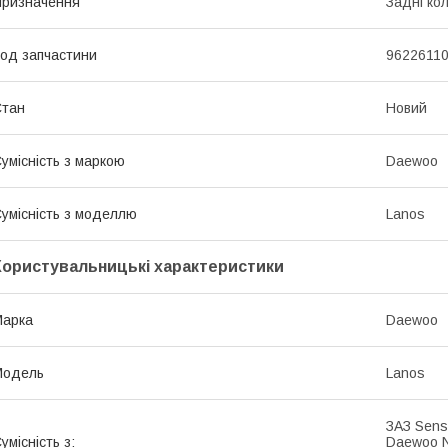
ризначення
Задні ко
од запчастини
9622611
Стан
Новий
умісність з маркою
Daewoo
умісність з моделлю
Lanos
Користувальницькі характеристики
Марка
Daewoo
Модель
Lanos
ЗАЗ Sens
умісність з:
Daewoo N