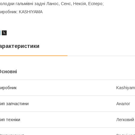
олодки гальмівні задні Ланос, Сенс, Нексія, Есперо;
иробник: KASHIYAMA
арактеристики
Основні
иробник
Kashiya
ип запчастини
Аналог
ип техніки
Легковий