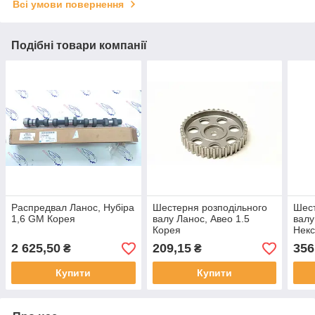
Всі умови повернення
Подібні товари компанії
Распредвал Ланос, Нубіра
Шестерня розподільного
Шест
1,6 GM Корея
валу Ланос, Авео 1.5
валу
Корея
Некс
2 625,50
209,15
356
₴
₴
Купити
Купити