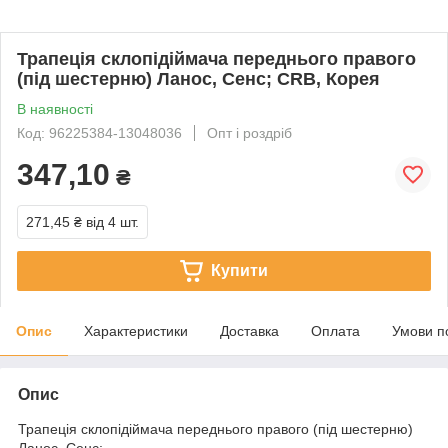
Трапеція склопідіймача переднього правого
(під шестерню) Ланос, Сенс; CRB, Корея
В наявності
Код: 96225384-13048036
Опт і роздріб
347,10
₴
271,45 ₴
від 4 шт.
Купити
Опис
Характеристики
Доставка
Оплата
Умови п
Опис
Трапеція склопідіймача переднього правого (під шестерню)