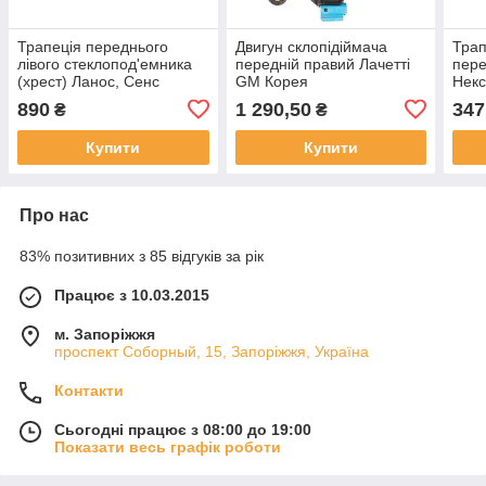
Трапеція переднього
Двигун склопідіймача
Трап
лівого стеклопод'емника
передній правий Лачетті
пере
(хрест) Ланос, Сенс
GM Корея
Некс
890
1 290,50
347
₴
₴
Купити
Купити
Про нас
83% позитивних з 85 відгуків за рік
Працює з 10.03.2015
м. Запоріжжя
проспект Соборный, 15, Запоріжжя, Україна
Контакти
Сьогодні працює з 08:00 до 19:00
Показати весь графік роботи