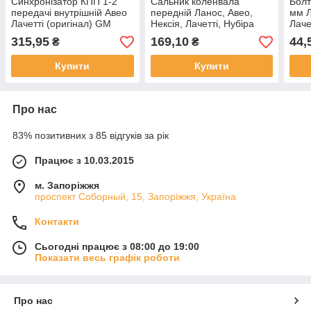
Синхронізатор КПП 1-2
Сальник коленвала
Болт
передачі внутрішній Авео
передній Ланос, Авео,
мм Л
Лачетті (оригінал) GM
Нексія, Лачетті, Нубіра
Лаче
Корея
1.5, 1.6, 1.8 LDA (оригінал)
Таку
315,95
169,10
44,
₴
₴
GM Корея
Купити
Купити
Про нас
83% позитивних з 85 відгуків за рік
Працює з 10.03.2015
м. Запоріжжя
проспект Соборный, 15, Запоріжжя, Україна
Контакти
Сьогодні працює з 08:00 до 19:00
Показати весь графік роботи
Про нас