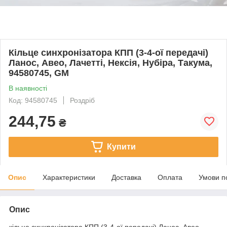
Кільце синхронізатора КПП (3-4-ої передачі)
Ланос, Авео, Лачетті, Нексія, Нубіра, Такума,
94580745, GM
В наявності
Код: 94580745
Роздріб
244,75
₴
Купити
Опис
Характеристики
Доставка
Оплата
Умови п
Опис
кільце синхронізатора КПП (3-4-ої передачі) Ланос, Авео,