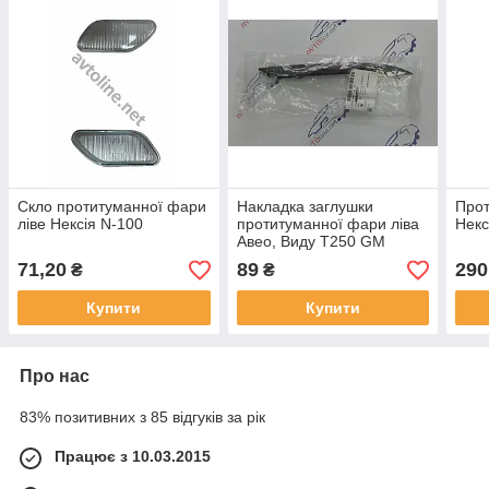
Скло протитуманної фари
Накладка заглушки
Прот
ліве Нексія N-100
протитуманної фари ліва
Некс
Авео, Виду Т250 GM
71,20
89
290
₴
₴
Купити
Купити
Про нас
83% позитивних з 85 відгуків за рік
Працює з 10.03.2015