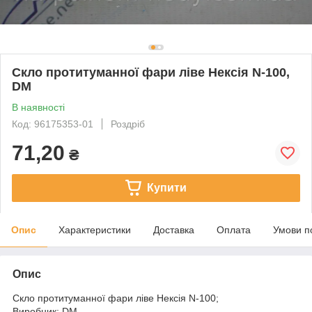
Скло протитуманної фари ліве Нексія N-100,
DM
В наявності
Код: 96175353-01
Роздріб
71,20
₴
Купити
Опис
Характеристики
Доставка
Оплата
Умови п
Опис
Скло протитуманної фари ліве Нексія N-100;
Виробник: DM.