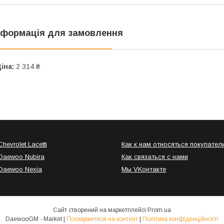
нформація для замовлення
іна:
2 314 ₴
hevrolet Lacetti
Как к нам относяться покупател
Daewoo Nubira
Как связаться с нами
Daewoo Nexia
Мы VKонтакте
Сайт створений на маркетплейсі
Prom.ua
DaewooGM - Market |
Поскаржитися на контент
|
Політика конфіденційності