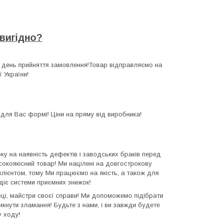
 вигідно?
день прийняття замовлення!Товар відправляємо на
ї України!
 для Вас формі! Ціни на пряму від виробника!
у на наявність дефектів і заводських браків перед
сокоякісний товар! Ми націлені на довгострокову
лієнтом, тому Ми працюємо на якість, а також для
 діє системи приємних знижок!
ці, майстри своєї справи! Ми допоможемо підібрати
икнути зламання! Будьте з нами, і ви завжди будете
у ходу!