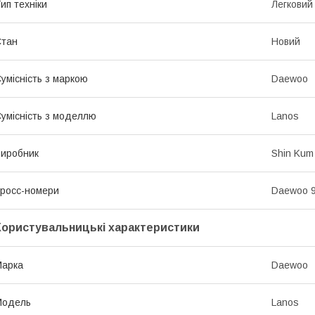
ип техніки
Легковий
Стан
Новий
умісність з маркою
Daewoo
умісність з моделлю
Lanos
иробник
Shin Kum
росс-номери
Daewoo 
Користувальницькі характеристики
Марка
Daewoo
Модель
Lanos