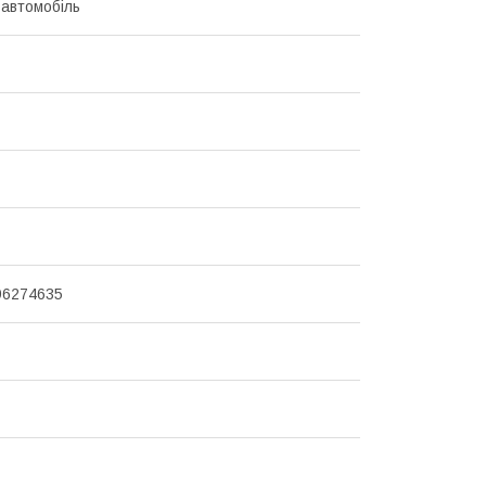
 автомобіль
96274635