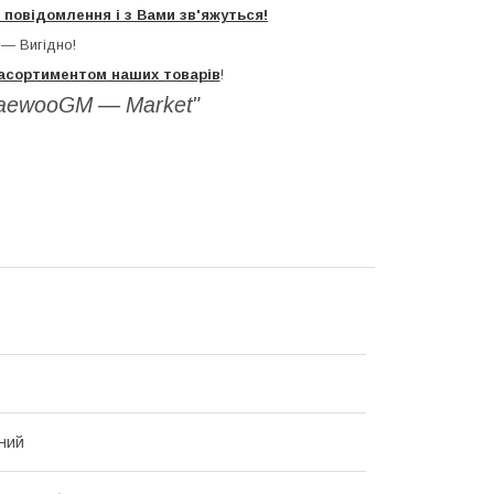
повідомлення і з Вами зв'яжуться!
 — Вигідно!
асортиментом наших товарів
!
DaewooGM ― Market"
ний