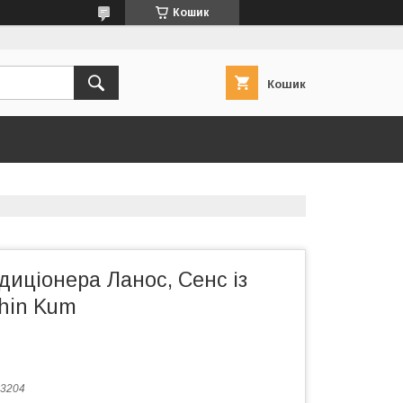
Кошик
Кошик
диціонера Ланос, Сенс із
hin Kum
3204