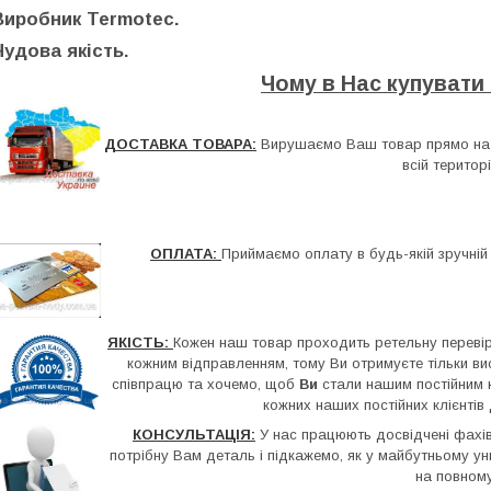
Виробник Termotec.
Чудова якість.
Чому в Нас купувати
ДОСТАВКА ТОВАРА:
Вирушаємо Ваш товар прямо на 
всій територі
ОПЛАТА:
Приймаємо оплату в будь-якій зручній
ЯКІСТЬ:
Кожен наш товар проходить ретельну перевірк
кожним відправленням, тому Ви отримуєте тільки ви
співпрацю та хочемо, щоб
Ви
стали нашим постійним к
кожних наших постійних клієнтів
КОНСУЛЬТАЦІЯ:
У нас працюють досвідчені фахів
потрібну Вам деталь і підкажемо, як у майбутньому ун
на повном