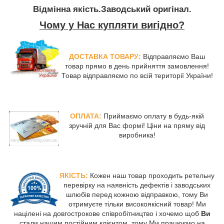
Відмінна якість.Заводський оригінал.
Чому у Нас купляти вигідно?
ДОСТАВКА ТОВАРУ:
Відправляємо Ваш
товар прямо в день прийняття замовлення!
Товар відправляємо по всій території України!
ОПЛАТА:
Приймаємо оплату в будь-якій
зручній для Вас формі! Ціни на пряму від
виробника!
ЯКІСТЬ:
Кожен наш товар проходить ретельну
перевірку на наявність дефектів і заводських
шлюбів перед кожною відправкою, тому Ви
отримуєте тільки високоякісний товар! Ми
націлені на довгострокове співробітництво і хочемо щоб
Ви
стали нашим постійним клієнтом, тому Ми працюємо на