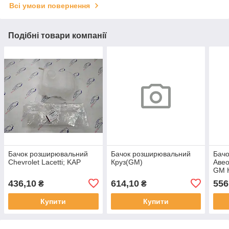
Всі умови повернення
Подібні товари компанії
Бачок розширювальний
Бачок розширювальний
Бач
Chevrolet Lacetti; KAP
Круз(GM)
Авео
GM 
436,10
614,10
556
₴
₴
Купити
Купити