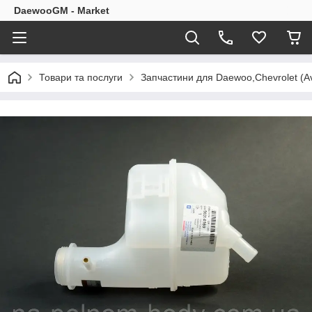
DaewooGM - Market
Товари та послуги
Запчастини для Daewoo,Chevrolet (Av