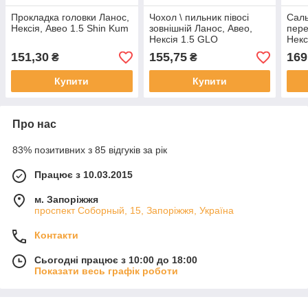
Прокладка головки Ланос,
Чохол \ пильник півосі
Саль
Нексія, Авео 1.5 Shin Kum
зовнішній Ланос, Авео,
пере
Нексія 1.5 GLO
Некс
1.5,
151,30
155,75
169
₴
₴
GM 
Купити
Купити
Про нас
83% позитивних з 85 відгуків за рік
Працює з 10.03.2015
м. Запоріжжя
проспект Соборный, 15, Запоріжжя, Україна
Контакти
Сьогодні працює з 10:00 до 18:00
Показати весь графік роботи