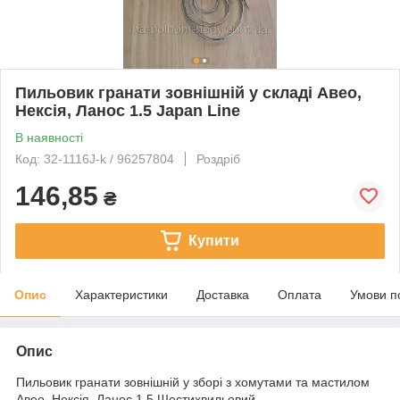
Пильовик гранати зовнішній у складі Авео,
Нексія, Ланос 1.5 Japan Line
В наявності
Код: 32-1116J-k / 96257804
Роздріб
146,85
₴
Купити
Опис
Характеристики
Доставка
Оплата
Умови п
Опис
Пильовик гранати зовнішній у зборі з хомутами та
мастилом
Авео, Нексія, Ланос 1.5 Шестихвильовий.