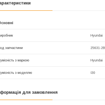
арактеристики
Основні
иробник
Hyundai
од запчастини
25631-2
умісність з маркою
Hyundai
умісність з моделлю
I30
нформація для замовлення