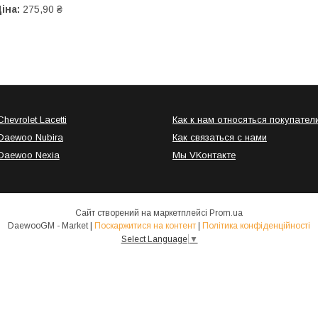
іна:
275,90 ₴
hevrolet Lacetti
Как к нам относяться покупател
Daewoo Nubira
Как связаться с нами
Daewoo Nexia
Мы VKонтакте
Сайт створений на маркетплейсі
Prom.ua
DaewooGM - Market |
Поскаржитися на контент
|
Політика конфіденційності
Select Language
▼