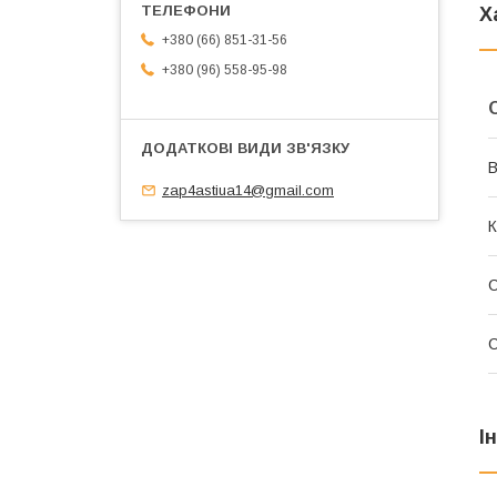
Х
+380 (66) 851-31-56
+380 (96) 558-95-98
В
zap4astiua14@gmail.com
К
С
С
І