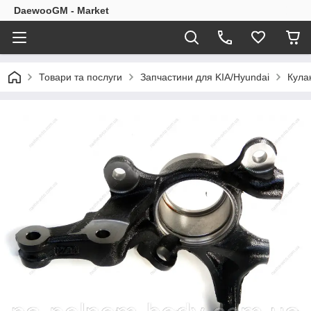
DaewooGM - Market
Товари та послуги
Запчастини для KIA/Hyundai
Кула