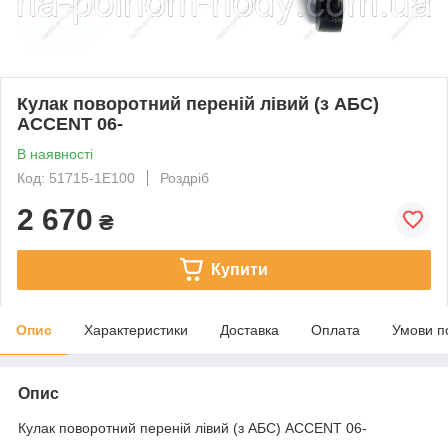
Кулак поворотний переній лівий (з АБС)
ACCENT 06-
В наявності
Код: 51715-1E100
Роздріб
2 670
₴
Купити
Опис
Характеристики
Доставка
Оплата
Умови п
Опис
Кулак поворотний переній лівий (з АБС) ACCENT 06-