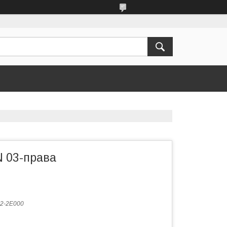
 03-права
2-2E000