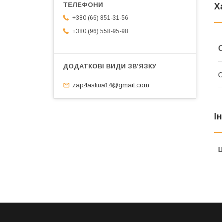
Х
+380 (66) 851-31-56
+380 (96) 558-95-98
С
zap4astiua14@gmail.com
І
Ц