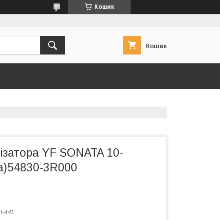
Кошик
Кошик
лізатора YF SONATA 10-
а)54830-3R000
H-44L