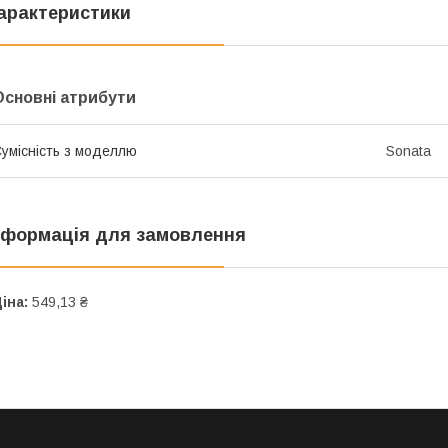
арактеристики
Основні атрибути
умісність з моделлю
Sonata
нформація для замовлення
іна:
549,13 ₴