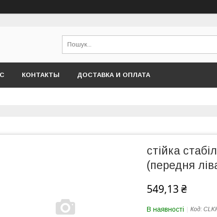
АС
КОНТАКТЫ
ДОСТАВКА И ОПЛАТА
стійка стабі
(передня лів
549,13 ₴
В наявності
Код:
CLK