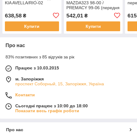
KIA AVELLA/RIO-02
MAZDA323 98-00 /
пере
PREMACY 99-06 (передня
ліва/права) B26R-34-170
638,58
542,01
615
₴
₴
Купити
Купити
Про нас
83% позитивних з 85 відгуків за рік
Працює з 10.03.2015
м. Запоріжжя
проспект Соборный, 15, Запоріжжя, Україна
Контакти
Сьогодні працює з 10:00 до 18:00
Показати весь графік роботи
Про нас