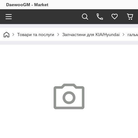
DaewooGM - Market
Товари та послуги
Запчастини для KIA/Hyundai
галь