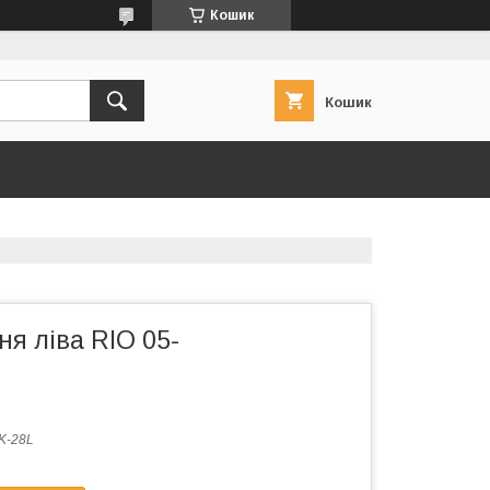
Кошик
Кошик
ня ліва RIO 05-
K-28L