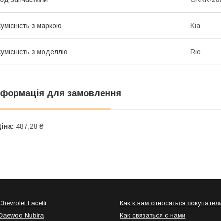
умісність з маркою
Kia
умісність з моделлю
Rio
нформація для замовлення
іна:
487,28 ₴
hevrolet Lacetti
Как к нам относяться покупател
Daewoo Nubira
Как связаться с нами