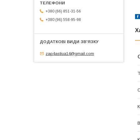
+380 (66) 851-31-56
+380 (96) 558-95-98
Х
zap4astiua14@gmail.com
Т
К
В
К