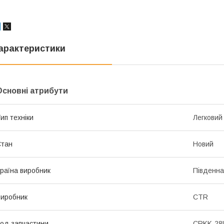
арактеристики
Основні атрибути
ип техніки
Легковий
Стан
Новий
раїна виробник
Південна
иробник
CTR
од запчастини
CRKK-28