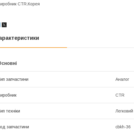
иробник CTR.Корея
арактеристики
Основні
ип запчастини
Аналог
иробник
CTR
ип техніки
Легковий
од запчастини
cbkh-36