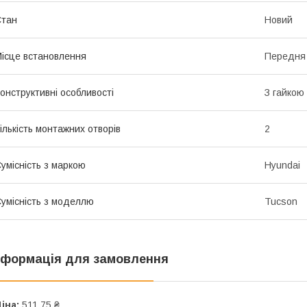
Стан
Новий
ісце встановлення
Передня
онструктивні особливості
З гайкою
ількість монтажних отворів
2
умісність з маркою
Hyundai
умісність з моделлю
Tucson
нформація для замовлення
іна:
511,75 ₴