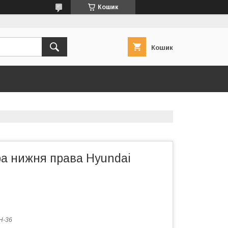
Кошик
Кошик
ра нижня права Hyundai
H-36