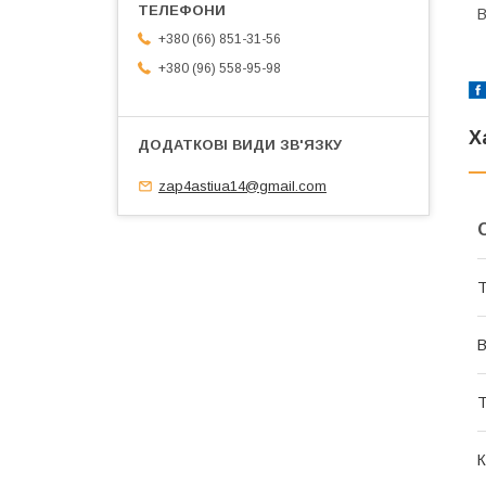
В
+380 (66) 851-31-56
+380 (96) 558-95-98
Х
zap4astiua14@gmail.com
Т
В
Т
К