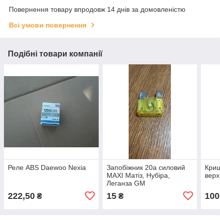
Повернення товару впродовж 14 днів за домовленістю
Всі умови повернення
Подібні товари компанії
Реле ABS Daewoo Nexia
Запобіжник 20а силовий
Криш
MAXI Матіз, Нубіра,
верх
Леганза GM
222,50
15
100
₴
₴