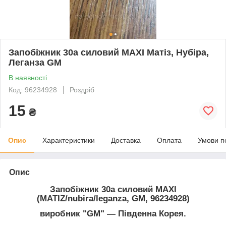
Запобіжник 30а силовий MAXI Матіз, Нубіра,
Леганза GM
В наявності
Код: 96234928
Роздріб
15
₴
Опис
Характеристики
Доставка
Оплата
Умови п
Опис
Запобіжник 30а силовий MAXI
(MATIZ/nubira/leganza, GM, 96234928)
виробник "GM" ― Південна Корея.