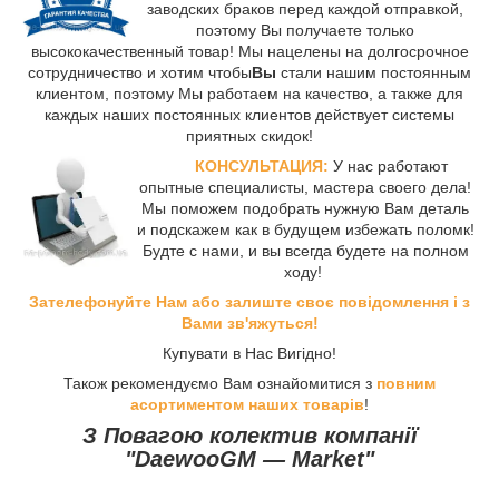
заводских браков перед каждой отправкой,
поэтому Вы получаете только
высококачественный товар! Мы нацелены на долгосрочное
сотрудничество и хотим чтобы
Вы
стали нашим постоянным
клиентом, поэтому Мы работаем на качество, а также для
каждых наших постоянных клиентов действует системы
приятных скидок!
КОНСУЛЬТАЦИЯ:
У нас работают
опытные специалисты, мастера своего дела!
Мы поможем подобрать нужную Вам деталь
и подскажем как в будущем избежать поломк!
Будте с нами, и вы всегда будете на полном
ходу!
Зателефонуйте Нам або залиште своє повідомлення і з
Вами зв'яжуться!
Купувати в Нас Вигідно!
Також рекомендуємо Вам ознайомитися з
повним
асортиментом наших товарів
!
З Повагою колектив компанії
"DaewooGM ― Market"