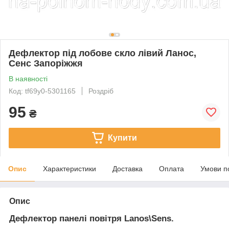
Дефлектор під лобове скло лівий Ланос,
Сенс Запоріжжя
В наявності
Код: tf69y0-5301165
Роздріб
95
₴
Купити
Опис
Характеристики
Доставка
Оплата
Умови п
Опис
Дефлектор панелі повітря Lanos\Sens.