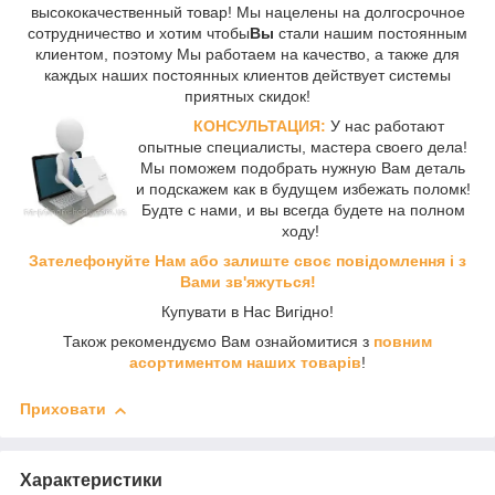
высококачественный товар! Мы нацелены на долгосрочное
сотрудничество и хотим чтобы
Вы
стали нашим постоянным
клиентом, поэтому Мы работаем на качество, а также для
каждых наших постоянных клиентов действует системы
приятных скидок!
КОНСУЛЬТАЦИЯ:
У нас работают
опытные специалисты, мастера своего дела!
Мы поможем подобрать нужную Вам деталь
и подскажем как в будущем избежать поломк!
Будте с нами, и вы всегда будете на полном
ходу!
Зателефонуйте Нам або залиште своє повідомлення і з
Вами зв'яжуться!
Купувати в Нас Вигідно!
Також рекомендуємо Вам ознайомитися з
повним
асортиментом наших товарів
!
Приховати
Характеристики