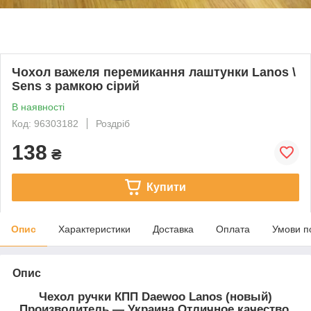
Чохол важеля перемикання лаштунки Lanos \
Sens з рамкою сірий
В наявності
Код: 96303182
Роздріб
138
₴
Купити
Опис
Характеристики
Доставка
Оплата
Умови п
Опис
Чехол ручки КПП Daewoo Lanos (новый)
Производитель ― Украина.Отличное качество.