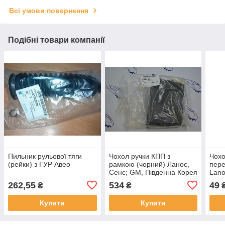
Всі умови повернення
Подібні товари компанії
Пильник рульової тяги
Чохол ручки КПП з
Чохо
(рейки) з ГУР Авео
рамкою (чорний) Ланос,
пер
Сенс; GM, Південна Корея
Lano
262,55
534
49
₴
₴
Купити
Купити