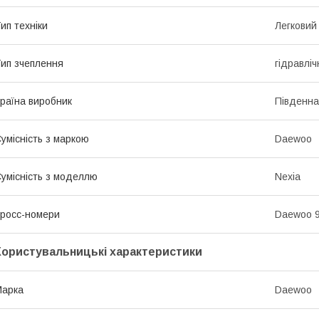
ип техніки
Легковий
ип зчеплення
гідравліч
раїна виробник
Південна
умісність з маркою
Daewoo
умісність з моделлю
Nexia
росс-номери
Daewoo 
Користувальницькі характеристики
Марка
Daewoo