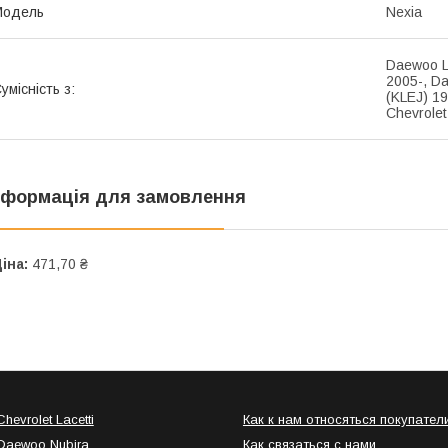
Модель
Nexia
Daewoo L
2005-, D
умісність з:
(KLEJ) 19
Chevrolet
нформація для замовлення
іна:
471,70 ₴
hevrolet Lacetti
Как к нам относяться покупател
Daewoo Nubira
Как связаться с нами