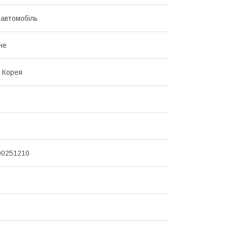
 автомобіль
не
 Корея
90251210