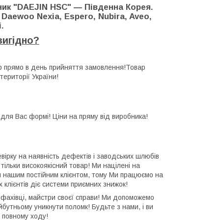
ик "DAEJIN HSC" ― Південна Корея.
 Daewoo Nexia, Espero, Nubira, Aveo,
.
вигідно?
 прямо в день прийняття замовлення!Товар
території України!
 для Вас формі! Ціни на пряму від виробника!
ірку на наявність дефектів і заводських шлюбів
ільки високоякісний товар! Ми націлені на
 нашим постійним клієнтом, тому Ми працюємо на
х клієнтів діє системи приємних знижок!
фахівці, майстри своєї справи! Ми допоможемо
йбутньому уникнути поломк! Будьте з нами, і ви
 повному ходу!