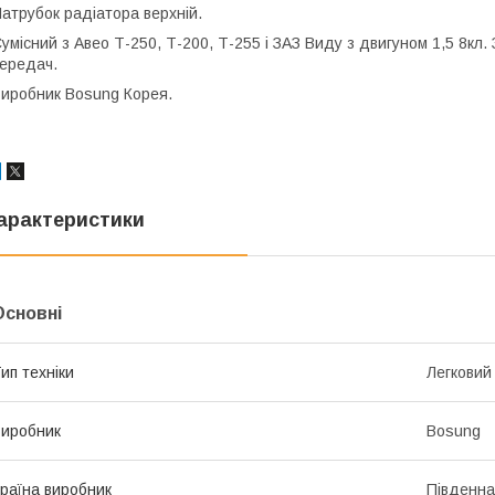
атрубок радіатора верхній.
умісний з Авео Т-250, Т-200, Т-255 і ЗАЗ Виду з двигуном 1,5 8кл. 
ередач.
иробник Bosung Корея.
арактеристики
Основні
ип техніки
Легковий
иробник
Bosung
раїна виробник
Південна