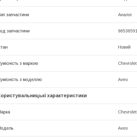
ип запчастини
Аналог
од запчастини
9653659
Стан
Новий
умісність з маркою
Chevrolet
умісність з моделлю
Aveo
Користувальницькі характеристики
Марка
Chevrolet
Модель
Aveo