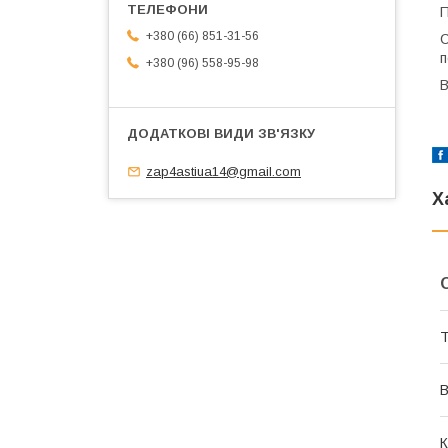
П
+380 (66) 851-31-56
С
п
+380 (96) 558-95-98
В
zap4astiua14@gmail.com
Х
Т
В
К