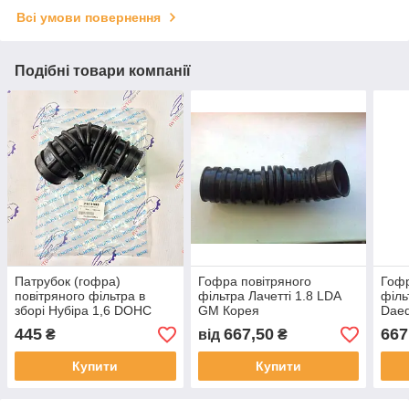
Всі умови повернення
Подібні товари компанії
Патрубок (гофра)
Гофра повітряного
Гофр
повітряного фільтра в
фільтра Лачетті 1.8 LDA
філь
зборі Нубіра 1,6 DOHC
GM Корея
Dae
GM
445
667,50
667
₴
від
₴
Купити
Купити