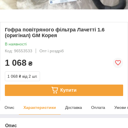
Гофра повітряного фільтра Лачетті 1.6
(оригінал) GM Корея
В наявності
Код: 96553533
Опт і роздріб
1 068
₴
1 068 ₴
від 2 шт.
Купити
Опис
Характеристики
Доставка
Оплата
Умови 
Опис