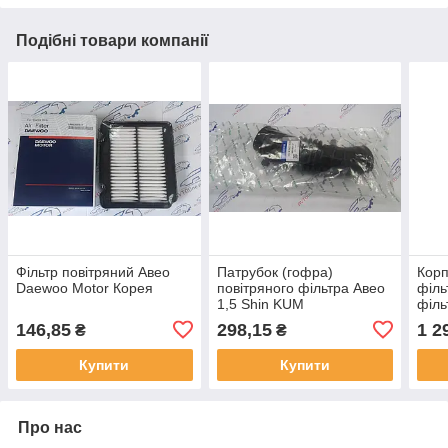
Подібні товари компанії
Фільтр повітряний Авео
Патрубок (гофра)
Корп
Daewoo Motor Корея
повітряного фільтра Авео
філь
1,5 Shin KUM
філ
146,85
298,15
1 2
₴
₴
Купити
Купити
Про нас