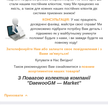
стали нашим постійним клієнтом, тому Ми працюємо на
якість, а також для кожних наших постійних клієнтів діє
системи приємних знижок!
КОНСУЛЬТАЦІЯ:
У нас працюють
досвідчені фахівці, майстри своєї справи! Ми
допоможемо підібрати потрібну Вам деталь і
підкажемо як у майбутньому уникнути
поломки! Будьте з нами, і ви завжди будете на
повному ходу!
Зателефонуйте Нам або залиште своє повідомлення і з
Вами зв'яжуться!
Купувати в Нас Вигідно!
Також рекомендуємо Вам ознайомитися з
повним
асортиментом наших товарів
!
З Повагою колектив компанії
"DaewooGM ― Market"
Приховати