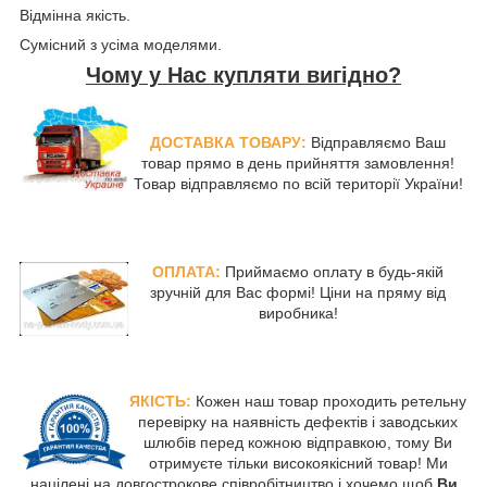
Відмінна якість.
Сумісний з усіма моделями.
Чому у Нас купляти вигідно?
ДОСТАВКА ТОВАРУ:
Відправляємо Ваш
товар прямо в день прийняття замовлення!
Товар відправляємо по всій території України!
ОПЛАТА:
Приймаємо оплату в будь-якій
зручній для Вас формі! Ціни на пряму від
виробника!
ЯКІСТЬ:
Кожен наш товар проходить ретельну
перевірку на наявність дефектів і заводських
шлюбів перед кожною відправкою, тому Ви
отримуєте тільки високоякісний товар! Ми
націлені на довгострокове співробітництво і хочемо щоб
Ви