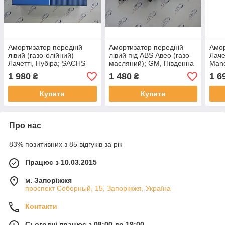
Амортизатор передній
Амортизатор передній
Амор
лівий (газо-олійний)
лівий під ABS Авео (газо-
Лаче
Лачетті, Нубіра; SACHS
масляний); GM, Південна
Mand
Корея
1 980
1 480
1 6
₴
₴
Купити
Купити
Про нас
83% позитивних з 85 відгуків за рік
Працює з 10.03.2015
м. Запоріжжя
проспект Соборный, 15, Запоріжжя, Україна
Контакти
Сьогодні працює з 08:00 до 19:00