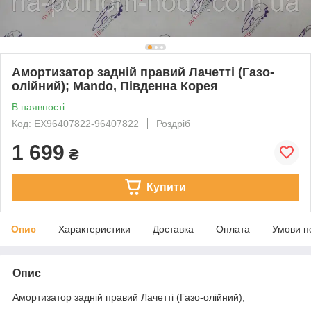
Амортизатор задній правий Лачетті (Газо-
олійний); Mando, Південна Корея
В наявності
Код: EX96407822-96407822
Роздріб
1 699
₴
Купити
Опис
Характеристики
Доставка
Оплата
Умови п
Опис
Амортизатор задній правий Лачетті (Газо-олійний);