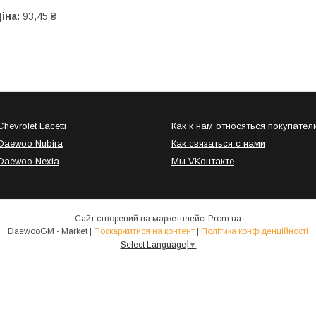
іна:
93,45 ₴
hevrolet Lacetti
Как к нам относяться покупател
Daewoo Nubira
Как связаться с нами
Daewoo Nexia
Мы VKонтакте
Сайт створений на маркетплейсі
Prom.ua
DaewooGM - Market |
Поскаржитися на контент
|
Політика конфіденційності
Select Language
▼