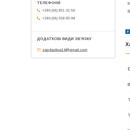
К
+380 (66) 851-31-56
В
+380 (96) 558-95-98
Х
zap4astiua14@gmail.com
В
Т
Т