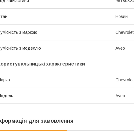
од запчастини
9618032
Стан
Новий
умісність з маркою
Chevrolet
умісність з моделлю
Aveo
Користувальницькі характеристики
Марка
Chevrolet
Модель
Aveo
нформація для замовлення