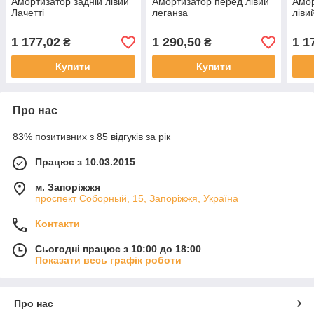
Амортизатор задній лівий
Амортизатор перед лівий
Амор
Лачетті
леганза
ліви
1 177,02
1 290,50
1 1
₴
₴
Купити
Купити
Про нас
83% позитивних з 85 відгуків за рік
Працює з 10.03.2015
м. Запоріжжя
проспект Соборный, 15, Запоріжжя, Україна
Контакти
Сьогодні працює з 10:00 до 18:00
Показати весь графік роботи
Про нас