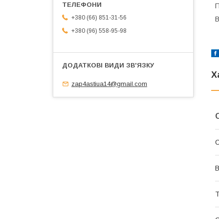
П
+380 (66) 851-31-56
В
+380 (96) 558-95-98
Х
zap4astiua14@gmail.com
С
В
Т