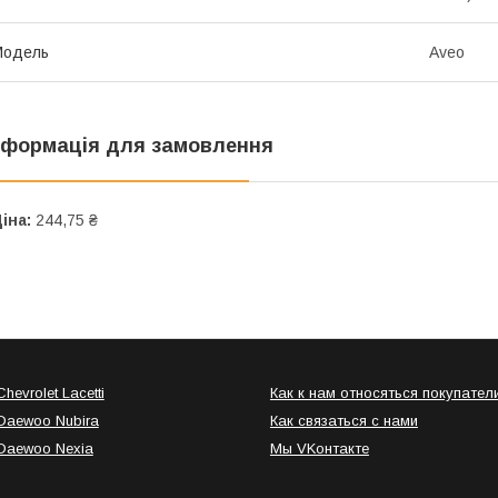
Модель
Aveo
нформація для замовлення
іна:
244,75 ₴
hevrolet Lacetti
Как к нам относяться покупател
Daewoo Nubira
Как связаться с нами
Daewoo Nexia
Мы VKонтакте