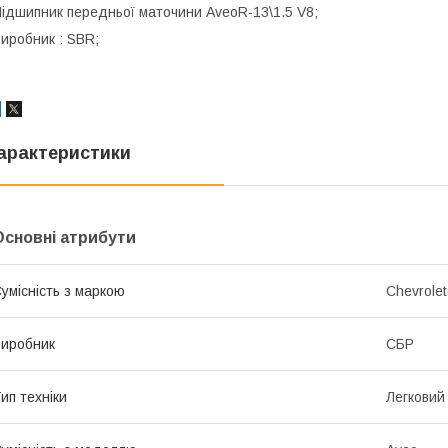
ідшипник передньої маточини AveoR-13\1.5 V8;
иробник : SBR;
арактеристики
Основні атрибути
умісність з маркою
Chevrolet
иробник
СБР
ип техніки
Легковий