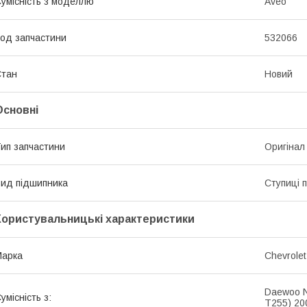
умісність з моделлю
Aveo
од запчастини
532066
Стан
Новий
Основні
ип запчастини
Оригінал
ид підшипника
Ступиці 
Користувальницькі характеристики
Марка
Chevrolet
Daewoo N
умісність з:
T255) 20