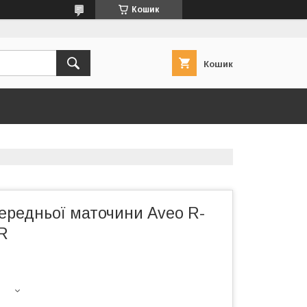
Кошик
Кошик
ередньої маточини Aveo R-
BR