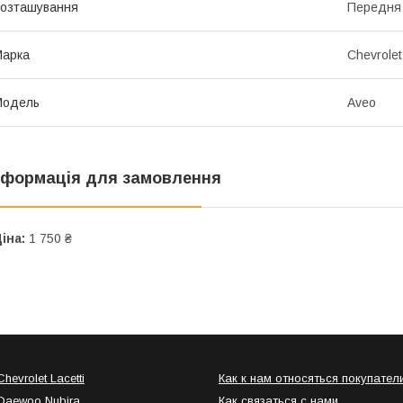
озташування
Передня
Марка
Chevrolet
Модель
Aveo
нформація для замовлення
іна:
1 750 ₴
hevrolet Lacetti
Как к нам относяться покупател
Daewoo Nubira
Как связаться с нами