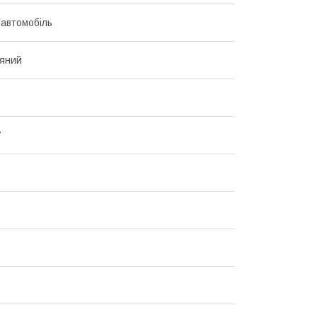
 автомобіль
яний
7