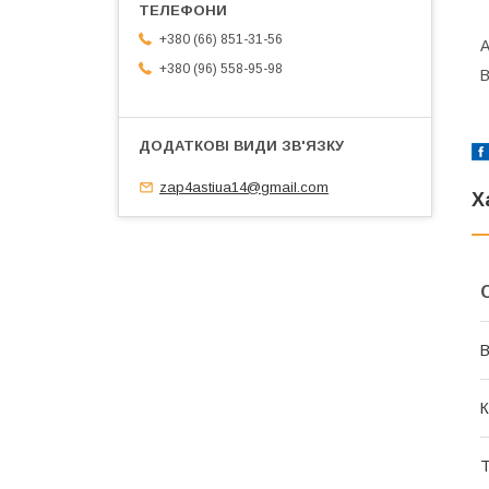
+380 (66) 851-31-56
А
+380 (96) 558-95-98
В
zap4astiua14@gmail.com
Х
В
К
Т