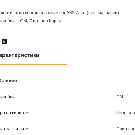
мортизатор передній правий під ABS Авео (газо-масляний);
иробник : GM, Південна Корея;
арактеристики
Основні
иробник
GM
раїна виробник
Південна
ип запчастини
Оригінал