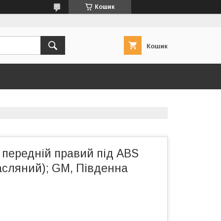
Кошик
Кошик
 передній правий під ABS
асляний); GM, Південна