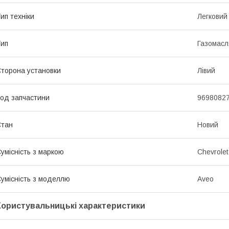
ип техніки
Легковий
ип
Газомасл
торона установки
Лівий
од запчастини
9698082
Стан
Новий
умісність з маркою
Chevrolet
умісність з моделлю
Aveo
Користувальницькі характеристики