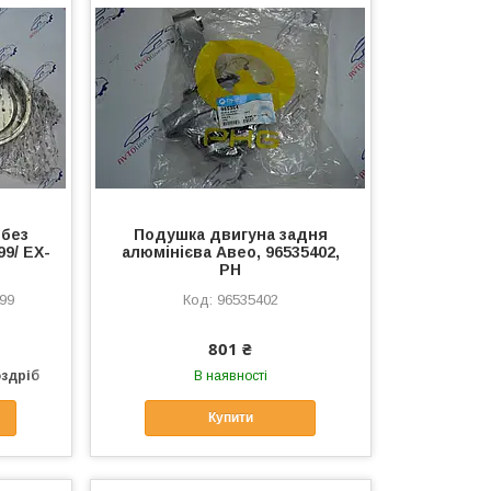
 без
Подушка двигуна задня
9/ EX-
алюмінієва Авео, 96535402,
PH
99
96535402
801 ₴
оздріб
В наявності
Купити