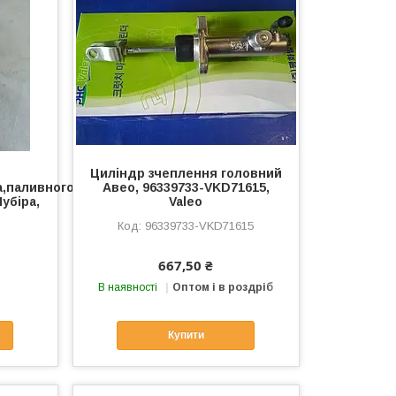
Циліндр зчеплення головний
а,паливного
Авео, 96339733-VKD71615,
Нубіра,
Valeo
96339733-VKD71615
667,50 ₴
В наявності
Оптом і в роздріб
Купити