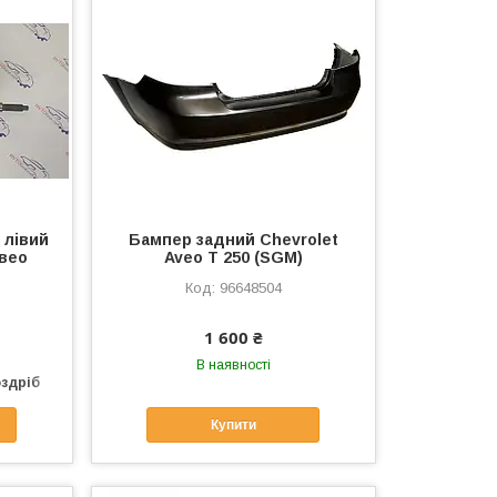
 лівий
Бампер задний Chevrolet
Авео
Aveo Т 250 (SGM)
96648504
1 600 ₴
В наявності
оздріб
Купити