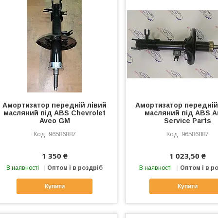
Амортизатор передній лівий
Амортизатор передній
масляний під ABS Chevrolet
масляний під ABS 
Aveo GM
Service Parts
96586887
96586887
1 350 ₴
1 023,50 ₴
В наявності
Оптом і в роздріб
В наявності
Оптом і в р
Купити
Купити