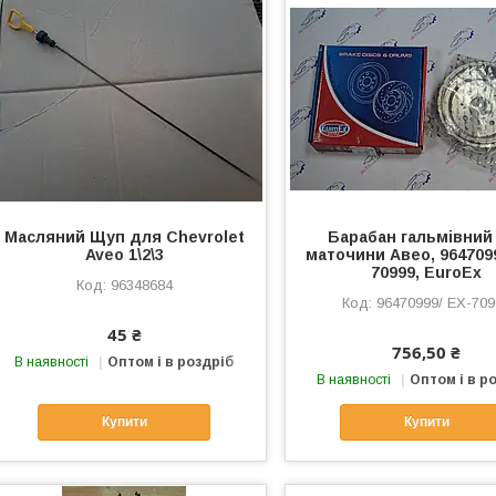
Масляний Щуп для Chevrolet
Барабан гальмівний
Aveo 1\2\3
маточини Авео, 9647099
70999, EuroEx
96348684
96470999/ EX-709
45 ₴
756,50 ₴
В наявності
Оптом і в роздріб
В наявності
Оптом і в р
Купити
Купити