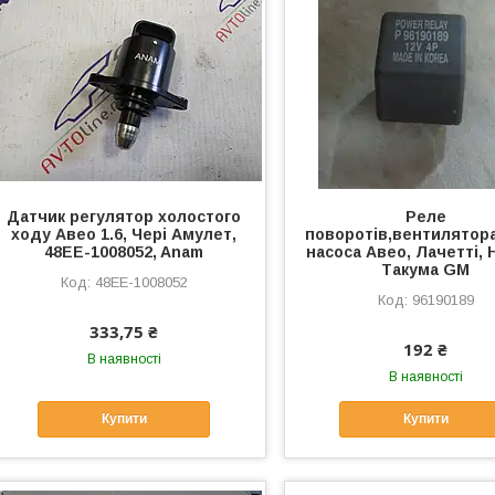
Датчик регулятор холостого
Реле
ходу Авео 1.6, Чері Амулет,
поворотів,вентилятор
48EE-1008052, Anam
насоса Авео, Лачетті, 
Такума GM
48EE-1008052
96190189
333,75 ₴
192 ₴
В наявності
В наявності
Купити
Купити