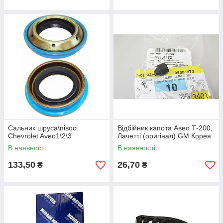
Сальник шруса\півосі
Відбійник капота Авео Т-200,
Chevrolet Aveo1\2\3
Лачетті (оригінал) GM Корея
В наявності
В наявності
133,50
26,70
₴
₴