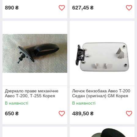
890
627,45
₴
₴
Дзеркало праве механічне
Лючок бензобака Авео T-200
Авео Т-200, Т-255 Корея
Седан (оригінал) GM Корея
В наявності
В наявності
650
489,50
₴
₴