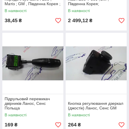
Матіз ; GM , Південна Корея ;
Південна Корея;
В наявності
В наявності
38,45
2 499,12
₴
₴
Підрульовий перемикач
двірників Ланос, Сенс
Кнопка регулювання дзеркал
Польща
(джостік) Ланос, Сенс GM
В наявності
В наявності
169
264
₴
₴