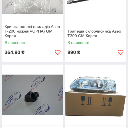
Кришка панелі приладів Авео
Т-200 нижня(ЧОРНА) GM
Трапеція склоочисника Авео
Корея
Т200 GM Корея
В наявності
В наявності
364,90
890
₴
₴