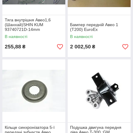
Тяга внутрішня Авео1,6
(Шанхай)SHIN KUM
Бампер передній Авео 1
93740721D-14mm
(Т200) EuroEx
В наявності
В наявності
255,88
2 002,50
₴
₴
Кільце синхронізатора 5-ї
Подушка двигуна передня
передачі зубчасте Авео ,
ліва Авео T-300 ;GM ,